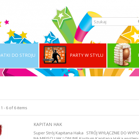
ATKI DO STROJU
PARTY W STYLU
 - 6 of 6 items
KAPITAN HAK
Super Strój Kapitana Haka STRÓJ WYŁĄCZNIE DO WY
NA MIEJSCU JAK I ONLINE Kostium Kapitana Haka występu