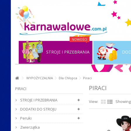
NOWOŚCI
STROJE I PRZEBRANIA
DOD
WYPOŻYCZALNIA
Dla Chłopca
Piraci
PIRACI
PIRACI
STROJE I PRZEBRANIA
View:
Showing 1
DODATKI DO STROJU
Peruki
Zwierzątka