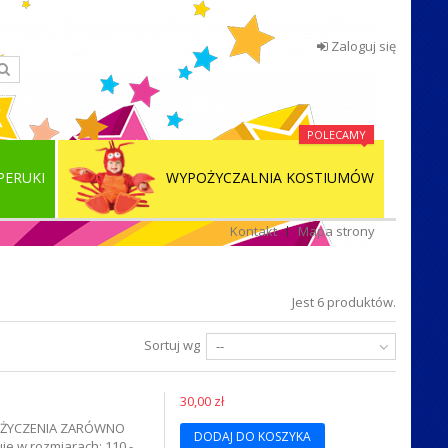
Zaloguj się
POLECAMY
PERUKI
WYPOŻYCZALNIA KOSTIUMÓW
Kontakt
Mapa strony
Jest 6 produktów.
Sortuj wg
--
30,00 zł
POŻYCZENIA ZARÓWNO
DODAJ DO KOSZYKA
je w rozmiarach: 110 -