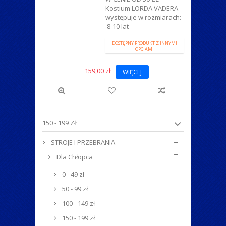
Kostium LORDA VADERA
występuje w rozmiarach:
8-10 lat
DOSTĘPNY PRODUKT Z INNYMI
OPCJAMI
159,00 zł
WIĘCEJ
150 - 199 ZŁ
STROJE I PRZEBRANIA
Dla Chłopca
0 - 49 zł
50 - 99 zł
100 - 149 zł
150 - 199 zł