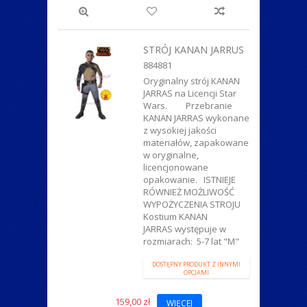
STRÓJ KANAN JARRUS
884881
Oryginalny strój KANAN
JARRAS na Licencji Star
Wars. Przebranie
KANAN JARRAS wykonane
z wysokiej jakości
materiałów, zapakowane
w oryginalne,
licencjonowane
opakowanie. ISTNIEJE
RÓWNIEŻ MOŻLIWOŚĆ
WYPOŻYCZENIA STROJU
Kostium KANAN
JARRAS występuje w
rozmiarach: 5-7 lat "M"
DOSTĘPNY PRODUKT Z INNYMI
OPCJAMI
159,00 zł
WIĘCEJ