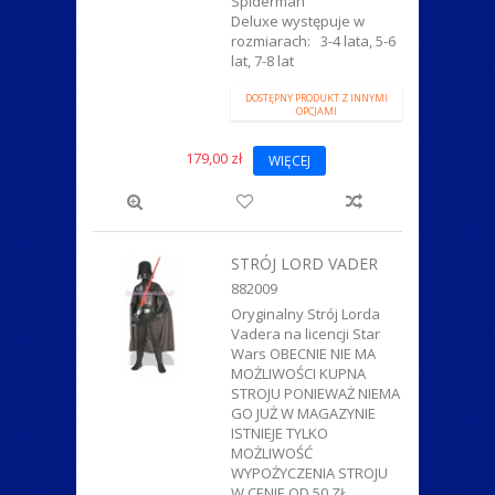
Spiderman
Deluxe występuje w
rozmiarach: 3-4 lata, 5-6
lat, 7-8 lat
DOSTĘPNY PRODUKT Z INNYMI
OPCJAMI
179,00 zł
WIĘCEJ
STRÓJ LORD VADER
882009
Oryginalny Strój Lorda
Vadera na licencji Star
Wars OBECNIE NIE MA
MOŻLIWOŚCI KUPNA
STROJU PONIEWAŻ NIEMA
GO JUŻ W MAGAZYNIE
ISTNIEJE TYLKO
MOŻLIWOŚĆ
WYPOŻYCZENIA STROJU
W CENIE OD 50 ZŁ