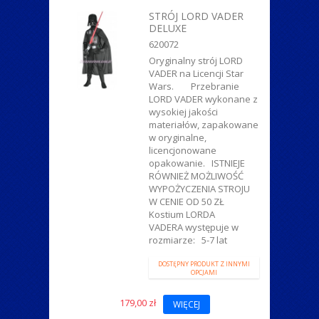
ZWIERZĄTKA
STRÓJ LORD VADER
DELUXE
620072
Oryginalny strój LORD
VADER na Licencji Star
Wars. Przebranie
LORD VADER wykonane z
wysokiej jakości
materiałów, zapakowane
w oryginalne,
licencjonowane
opakowanie. ISTNIEJE
RÓWNIEŻ MOŻLIWOŚĆ
WYPOŻYCZENIA STROJU
W CENIE OD 50 ZŁ
Kostium LORDA
VADERA występuje w
rozmiarze: 5-7 lat
DOSTĘPNY PRODUKT Z INNYMI
OPCJAMI
179,00 zł
WIĘCEJ