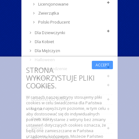
Licencjonowane
Zwierzątka
Polski Producent
Dla Dziewczynki
Dla Kobiet
Dla Mężczyzn
Halloween
ACCEPT
STRONA
Boże Narodzenie
WYKORZYSTUJE PLIKI
Jasełka
COOKIES.
Zwierzęta
W ramach naszej witryny stosujemy pliki
DODATKI DO STROJU
cookies w celu świadczenia dla Państwa
usług na najwyższym poziomie, w tym celu
Peruki
aby dostosować się do indywidualnych
Zwierzątka
potrzeb. Korzystanie z witryny bez zmiany
ustawień dotyczących cookies oznacza, że
MASKI
będą one zamieszczane w Państwa
urządzeniu końcowym. Możecie Państwo
WIECZÓR PANIEŃSKI