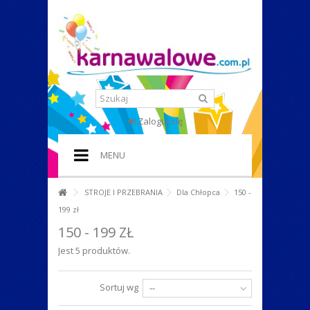
Zaloguj się
MENU
HOME
STROJE I PRZEBRANIA
Dla Chłopca
150 -
199 zł
+
STROJE I PRZEBRANIA
150 - 199 ZŁ
+
DODATKI DO STROJU
Jest 5 produktów.
+
IMPREZA W STYLU
Sortuj wg
--
+
PERUKI