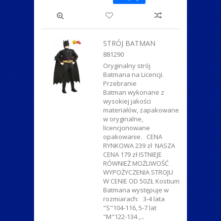
STRÓJ BATMAN
881290
Oryginalny strój
Batmana na Licencji.
Przebranie
Batman wykonane z
wysokiej jakości
materiałów, zapakowane
w oryginalne,
licencjonowane
opakowanie. CENA
RYNKOWA 239 zł NASZA
CENA 179 zł ISTNIEJE
RÓWNIEŻ MOŻLIWOŚĆ
WYPOŻYCZENIA STROJU
W CENIE OD 50ZŁ Kostium
Batmana występuje w
rozmiarach: 3-4 lata
"S"104-116, 5-7 lat
"M"122-134 ,...