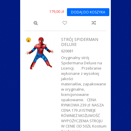
179,00 zł
DODAJ DO KOSZYKA
STRÓJ SPIDERMAN
DELUXE
620681
Oryginalny strój
Spidermana Deluxe na
Licencji. Przebranie
wykonane z wysokiej
jakości
materiałów, zapakowane
w oryginalne,
licencjonowane
opakowanie. CENA
RYNKOWA 239 zł NASZA
CENA 179 zł ISTNIEJE
RÓWNIEŻ MOŻLIWOŚĆ
WYPOŻYCZENIA STROJU
W CENIE OD 50ZŁ Kostium