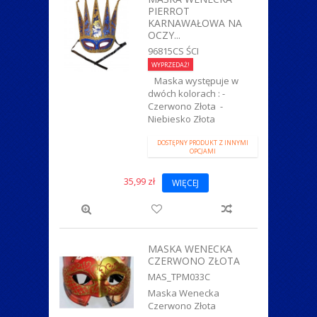
PIERROT
ZWIERZĄTKA
KARNAWAŁOWA NA
OCZY...
96815CS ŚCI
WYPRZEDAŻ!
Maska występuje w
dwóch kolorach : -
Czerwono Złota -
Niebiesko Złota
DOSTĘPNY PRODUKT Z INNYMI
OPCJAMI
35,99 zł
WIĘCEJ
MASKA WENECKA
CZERWONO ZŁOTA
MAS_TPM033C
Maska Wenecka
Czerwono Złota