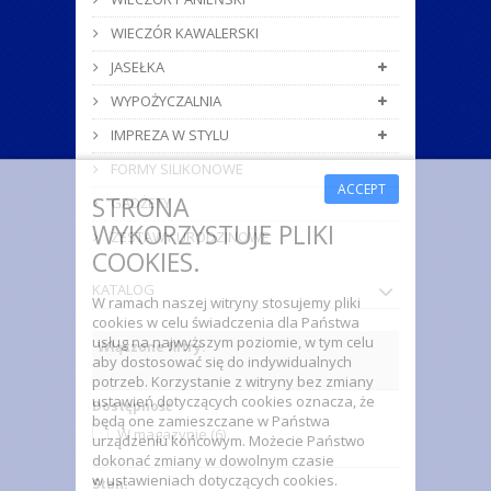
WIECZÓR KAWALERSKI
JASEŁKA
WYPOŻYCZALNIA
IMPREZA W STYLU
FORMY SILIKONOWE
ACCEPT
STRONA
GADŻETY
WYKORZYSTUJE PLIKI
ZESTAWY URODZINOWE
COOKIES.
KATALOG
W ramach naszej witryny stosujemy pliki
cookies w celu świadczenia dla Państwa
usług na najwyższym poziomie, w tym celu
Włączone filtry:
aby dostosować się do indywidualnych
potrzeb. Korzystanie z witryny bez zmiany
ustawień dotyczących cookies oznacza, że
Dostępność
będą one zamieszczane w Państwa
W magazynie
(6)
urządzeniu końcowym. Możecie Państwo
dokonać zmiany w dowolnym czasie
w ustawieniach dotyczących cookies.
Stan: