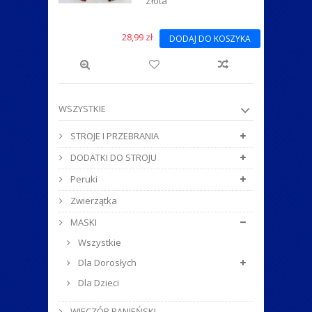
Złota
28,99 zł
DODAJ DO KOSZYKA
WSZYSTKIE
STROJE I PRZEBRANIA
DODATKI DO STROJU
Peruki
Zwierzątka
MASKI
Wszystkie
Dla Dorosłych
Dla Dzieci
WIECZÓR PANIEŃSKI