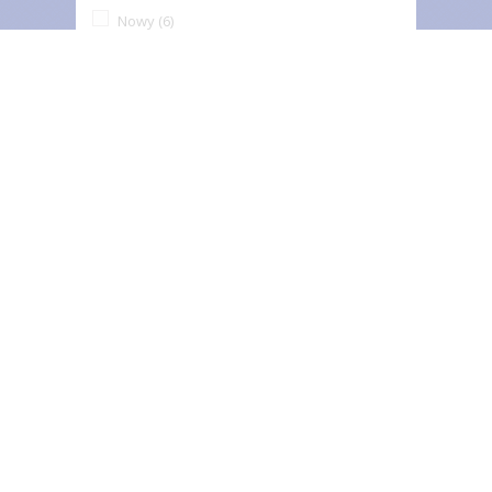
Nowy
(6)
Cena
Zakres:
28,00zł - 35,00zł
INFORMACJA
O nas
Nasze sklepy
TAGI
Halloween
Peruka
MASKA
CZAROWNICA
JASEŁKA
Król
HORROR
Księżniczka
OPASKA
WIEDŹMA