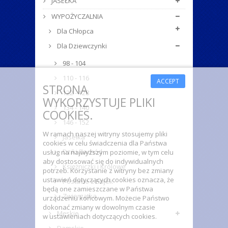
JASEŁKA
WYPOŻYCZALNIA
Dla Chłopca
Dla Dziewczynki
98 - 104
110 - 116
ACCEPT
STRONA
122 - 128
WYKORZYSTUJE PLIKI
134 - 140
COOKIES.
146 - 152
W ramach naszej witryny stosujemy pliki
Jasełka
cookies w celu świadczenia dla Państwa
Dziki Zachód
usług na najwyższym poziomie, w tym celu
aby dostosować się do indywidualnych
Księżniczki i Królowe
potrzeb. Korzystanie z witryny bez zmiany
ustawień dotyczących cookies oznacza, że
Postacie z Bajek
będą one zamieszczane w Państwa
Zwierzątka
urządzeniu końcowym. Możecie Państwo
dokonać zmiany w dowolnym czasie
Męskie
w ustawieniach dotyczących cookies.
Damskie