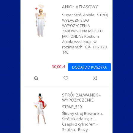
ZWIERZĄTKA
ANIOŁ ATŁASOWY
Super Strój Anioła STRÓJ
WYŁĄCZNIE DO
WYPOŻYCZENIA
ZARÓWNO NA MIEJSCU
JAK I ONLINE Kostium
Anioła występuje w
rozmiarach: 104, 116, 128,
140
30,00 zł
DODAJ DO KOSZYKA
STRÓJ BAŁWANEK -
WYPOŻYCZENIE
STRKR_510
Śliczny strój Bałwanka.
Strój składa się z: -
Czapki z cylindrem -
Szalika - Bluzy -