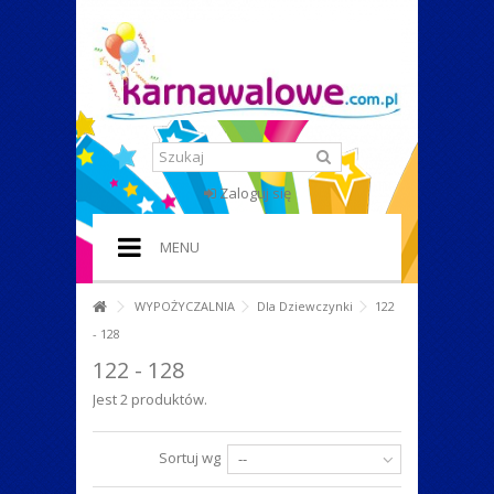
Zaloguj się
MENU
HOME
WYPOŻYCZALNIA
Dla Dziewczynki
122
- 128
+
STROJE I PRZEBRANIA
122 - 128
+
DODATKI DO STROJU
Jest 2 produktów.
+
IMPREZA W STYLU
Sortuj wg
--
+
PERUKI