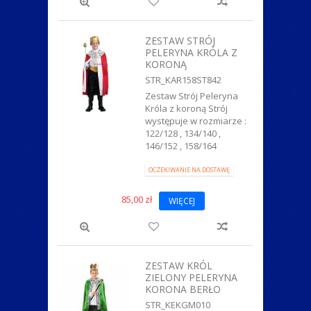
ZESTAW STRÓJ
PELERYNA KRÓLA Z
KORONĄ
STR_KAR158ST842
Zestaw Strój Peleryna
Króla z koroną Strój
występuje w rozmiarze :
122/128 , 134/140 ,
146/152 , 158/164
OCZEKIWANIE NA DOSTAWĘ
85,00 zł
WIĘCEJ
ZESTAW KRÓL
ZIELONY PELERYNA
KORONA BERŁO
STR_KEKGM010