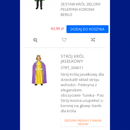
ZESTAW KRÓL ZIELONY
PELERYNA KORONA
BERŁO
63,99 zł
DODAJ DO KOSZYKA
STRÓJ KRÓL
JASEŁKOWY
STRT_004011
Strój Króla Jasełkowy dla
dzieckaW skład stroju
wchodzi:- Peleryna z
eleganckimi
obszyciami- Tunika - Pas
Strój można uzupełnić o:
koronę na głowę i berło
dla króla
DOSTĘPNY PRODUKT Z INNYMI
OPCJAMI