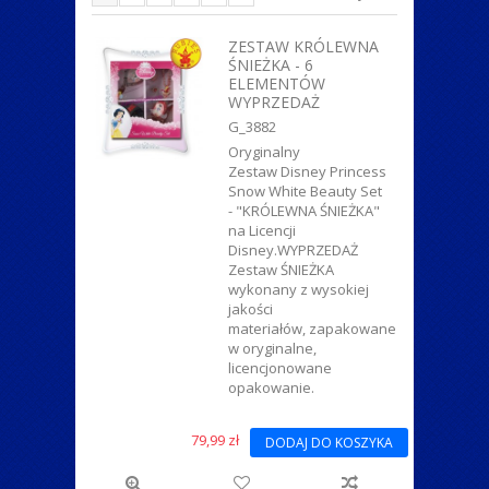
ZWIERZĄTKA
ZESTAW KRÓLEWNA
ŚNIEŻKA - 6
ELEMENTÓW
WYPRZEDAŻ
G_3882
Oryginalny
Zestaw Disney Princess
Snow White Beauty Set
- "KRÓLEWNA ŚNIEŻKA"
na Licencji
Disney.WYPRZEDAŻ
Zestaw ŚNIEŻKA
wykonany z wysokiej
jakości
materiałów, zapakowane
w oryginalne,
licencjonowane
opakowanie.
79,99 zł
DODAJ DO KOSZYKA