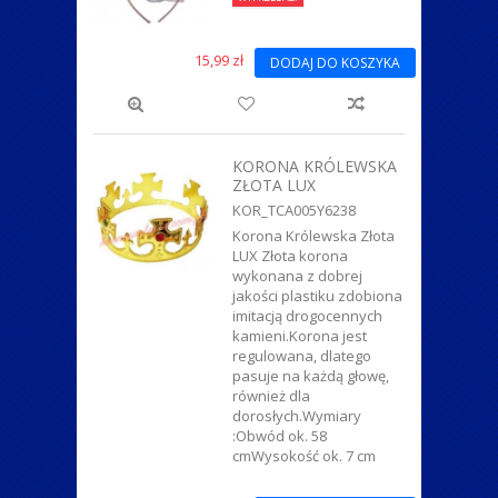
15,99 zł
DODAJ DO KOSZYKA
KORONA KRÓLEWSKA
ZŁOTA LUX
KOR_TCA005Y6238
Korona Królewska Złota
LUX Złota korona
wykonana z dobrej
jakości plastiku zdobiona
imitacją drogocennych
kamieni.Korona jest
regulowana, dlatego
pasuje na każdą głowę,
również dla
dorosłych.Wymiary
:Obwód ok. 58
cmWysokość ok. 7 cm