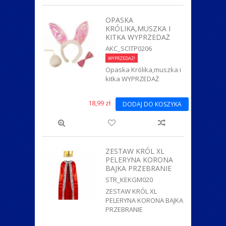
OPASKA
KRÓLIKA,MUSZKA I
KITKA WYPRZEDAŻ
AKC_SCITP0206
WYPRZEDAŻ!
Opaska Królika,muszka i
kitka WYPRZEDAŻ
18,99 zł
DODAJ DO KOSZYKA
ZESTAW KRÓL XL
PELERYNA KORONA
BAJKA PRZEBRANIE
STR_KEKGM020
ZESTAW KRÓL XL
PELERYNA KORONA BAJKA
PRZEBRANIE