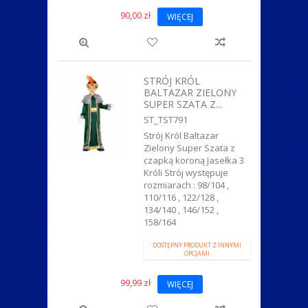
90,00 zł
WIĘCEJ
STRÓJ KRÓL
BALTAZAR ZIELONY
SUPER SZATA Z...
ST_TST791
Strój Król Baltazar
Zielony Super Szata z
czapką koroną Jasełka 3
Króli Strój występuje
rozmiarach : 98/104 ,
110/116 , 122/128 ,
134/140 , 146/152 ,
158/164
DOSTĘPNY PRODUKT Z INNYMI
OPCJAMI
99,99 zł
WIĘCEJ