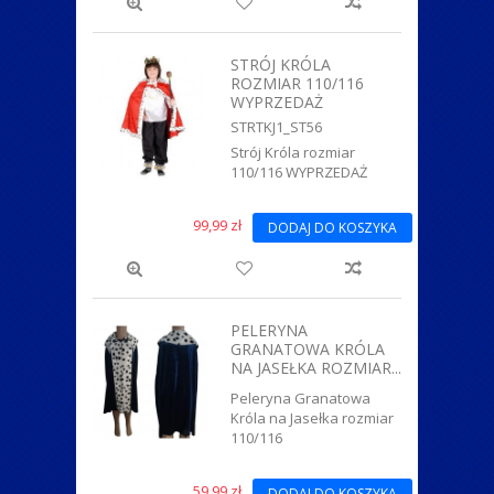
STRÓJ KRÓLA
ROZMIAR 110/116
WYPRZEDAŻ
STRTKJ1_ST56
Strój Króla rozmiar
110/116 WYPRZEDAŻ
99,99 zł
DODAJ DO KOSZYKA
PELERYNA
GRANATOWA KRÓLA
NA JASEŁKA ROZMIAR...
Peleryna Granatowa
Króla na Jasełka rozmiar
110/116
59,99 zł
DODAJ DO KOSZYKA