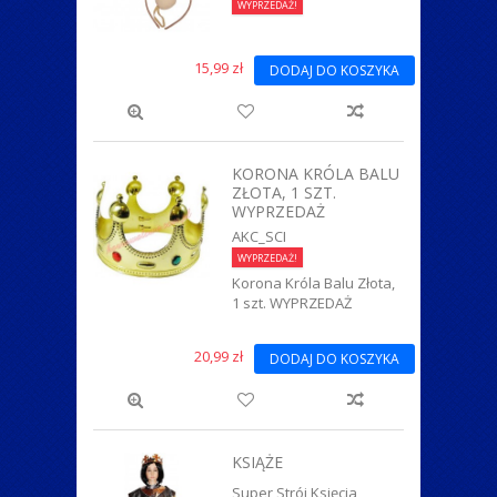
WYPRZEDAŻ!
15,99 zł
DODAJ DO KOSZYKA
KORONA KRÓLA BALU
ZŁOTA, 1 SZT.
WYPRZEDAŻ
AKC_SCI
WYPRZEDAŻ!
Korona Króla Balu Złota,
1 szt. WYPRZEDAŻ
20,99 zł
DODAJ DO KOSZYKA
KSIĄŻE
Super Strój Księcia