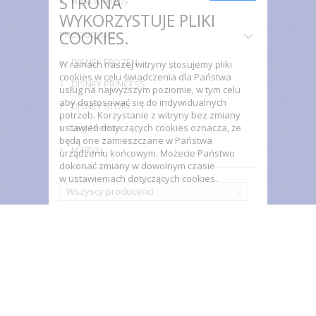
STRONA
Nasze sklepy
WYKORZYSTUJE PLIKI
COOKIES.
PRODUCENCI
DISNEY FROZEN
W ramach naszej witryny stosujemy pliki
cookies w celu świadczenia dla Państwa
DISNEY PRINCESS
usług na najwyższym poziomie, w tym celu
aby dostosować się do indywidualnych
DISNEY STORE
potrzeb. Korzystanie z witryny bez zmiany
ustawień dotyczących cookies oznacza, że
Leg Avenue
będą one zamieszczane w Państwa
MARVEL
urządzeniu końcowym. Możecie Państwo
dokonać zmiany w dowolnym czasie
w ustawieniach dotyczących cookies.
Wszyscy producenci
DOSTAWCY
DISNEY FROZEN
Wszyscy dostawcy