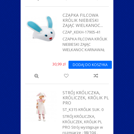
CZAPKA FILCOWA
KRÓLIK NIEBIESKI
ZAJĄC WIELKANOC...
CZAP_KEKH-17905-41
CZAPKA FILCOWA KRÓLIK
NIEBIESKI ZAJĄC
WIELKANOC KARNAWAŁ
30,99 zł
DODAJ DO KOSZYKA
STRÓJ KRÓLICZKA,
KRÓLICZEK, KRÓLIK PL
PRO
ST_K315 KRÓLIK SUK. 0
STRÓJ KRÓLICZKA,
KRÓLICZEK, KRÓLIK PL
PRO Strój występuje w
rozmiarze : 98/104 ,