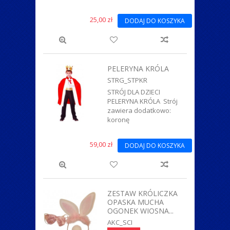
25,00 zł
DODAJ DO KOSZYKA
PELERYNA KRÓLA
STRG_STPKR
STRÓJ DLA DZIECI
PELERYNA KRÓLA Strój
zawiera dodatkowo:
koronę
59,00 zł
DODAJ DO KOSZYKA
ZESTAW KRÓLICZKA
OPASKA MUCHA
OGONEK WIOSNA...
AKC_SCI