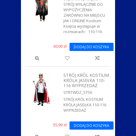
STRÓJ WYŁĄCZNIE DO
WYPOŻYCZENIA
ZARÓWNO NA MIEJSCU
JAK I ONLINE Kostium
Księcia występuje w
rozmiarach: 110-116
30,00 zł
DODAJ DO KOSZYKA
STRÓJ KRÓL KOSTIUM
KRÓLA JASEŁKA 110-
116 WYPRZEDAŻ
STRTWDZ_ST56
STRÓJ KRÓL KOSTIUM
KRÓLA JASEŁKA 110-116
WYPRZEDAŻ
55,99 zł
DODAJ DO KOSZYKA