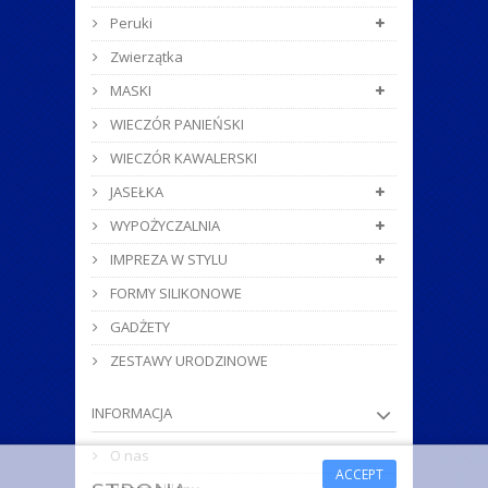
Peruki
Zwierzątka
MASKI
WIECZÓR PANIEŃSKI
WIECZÓR KAWALERSKI
JASEŁKA
WYPOŻYCZALNIA
IMPREZA W STYLU
FORMY SILIKONOWE
GADŻETY
ZESTAWY URODZINOWE
INFORMACJA
O nas
ACCEPT