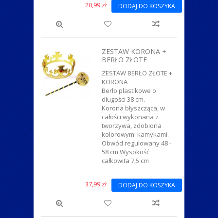
20,99 zł
DODAJ DO KOSZYKA
ZESTAW KORONA +
BERŁO ZŁOTE
ZESTAW BERŁO ZŁOTE +
KORONA
Berło plastikowe o
długości 38 cm.
Korona błyszcząca, w
całości wykonana z
tworzywa, zdobiona
kolorowymi kamykami.
Obwód regulowany 48 -
58 cm Wysokość
całkowita 7,5 cm
37,99 zł
DODAJ DO KOSZYKA