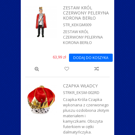
ZESTAW KRÓL
CZERWONY PELERYNA
KORONA BERŁO
STR_KEKGM009
ZESTAW KRÓL
CZERWONY PELERYNA
KORONA BERŁO
63,99 zł
DODAJ DO KOSZYKA
CZAPKA WŁADCY
STRKR_EKSM-002RD
Czapka Króla Czapka
wykonana z czerwonego
pluszu ozdobiona złotym
materiałem i
kamyczkami. Obszyta
futerkiem w cętki
dalmatyńczyka.