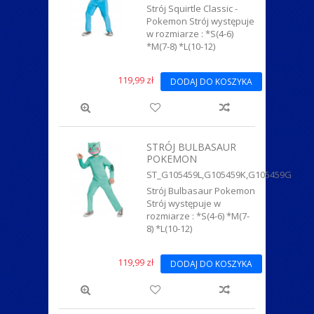
Strój Squirtle Classic -
Pokemon Strój występuje
w rozmiarze : *S(4-6)
*M(7-8) *L(10-12)
119,99 zł
DODAJ DO KOSZYKA
STRÓJ BULBASAUR
POKEMON
ST_G105459L,G105459K,G105459G
Strój Bulbasaur Pokemon
Strój występuje w
rozmiarze : *S(4-6) *M(7-
8) *L(10-12)
119,99 zł
DODAJ DO KOSZYKA