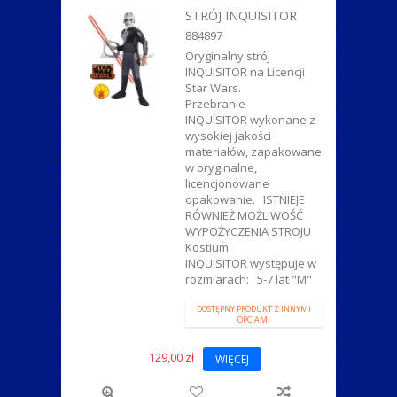
STRÓJ INQUISITOR
884897
Oryginalny strój
INQUISITOR na Licencji
Star Wars.
Przebranie
INQUISITOR wykonane z
wysokiej jakości
materiałów, zapakowane
w oryginalne,
licencjonowane
opakowanie. ISTNIEJE
RÓWNIEŻ MOŻLIWOŚĆ
WYPOŻYCZENIA STROJU
Kostium
INQUISITOR występuje w
rozmiarach: 5-7 lat "M"
DOSTĘPNY PRODUKT Z INNYMI
OPCJAMI
129,00 zł
WIĘCEJ