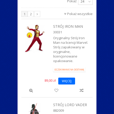
Pokaż
24
ZWIERZĄTKA
Pokaż wszystkie
1
2
STRÓJ IRON MAN
30031
Oryginalny Strój Iron
Man na licencji Marvel.
Strój zapakowany w
oryginalne,
licencjonowane
opakowanie.
OCZEKIWANIE NA DOSTAWĘ
89,00 zł
WIĘCEJ
STRÓJ LORD VADER
882009