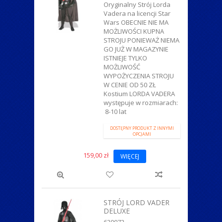
Oryginalny Strój Lorda
Vadera na licencji Star
Wars OBECNIE NIE MA
MOŻLIWOŚCI KUPNA
STROJU PONIEWAŻ NIEMA
GO JUŻ W MAGAZYNIE
ISTNIEJE TYLKO
MOŻLIWOŚĆ
WYPOŻYCZENIA STROJU
W CENIE OD 50 ZŁ
Kostium LORDA VADERA
występuje w rozmiarach:
8-10 lat
DOSTĘPNY PRODUKT Z INNYMI
OPCJAMI
159,00 zł
WIĘCEJ
STRÓJ LORD VADER
DELUXE
620072