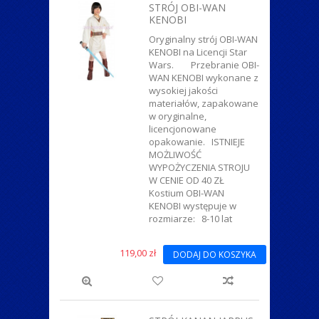
STRÓJ OBI-WAN
KENOBI
Oryginalny strój OBI-WAN
KENOBI na Licencji Star
Wars. Przebranie OBI-
WAN KENOBI wykonane z
wysokiej jakości
materiałów, zapakowane
w oryginalne,
licencjonowane
opakowanie. ISTNIEJE
MOŻLIWOŚĆ
WYPOŻYCZENIA STROJU
W CENIE OD 40 ZŁ
Kostium OBI-WAN
KENOBI występuje w
rozmiarze: 8-10 lat
119,00 zł
DODAJ DO KOSZYKA