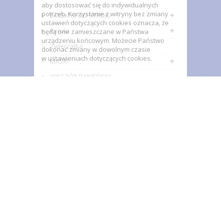
aby dostosować się do indywidualnych
potrzeb. Korzystanie z witryny bez zmiany
DODATKI DO STROJU
ustawień dotyczących cookies oznacza, że
Peruki
będą one zamieszczane w Państwa
urządzeniu końcowym. Możecie Państwo
Zwierzątka
dokonać zmiany w dowolnym czasie
w ustawieniach dotyczących cookies.
MASKI
WIECZÓR PANIEŃSKI
WIECZÓR KAWALERSKI
JASEŁKA
WYPOŻYCZALNIA
IMPREZA W STYLU
FORMY SILIKONOWE
GADŻETY
ZESTAWY URODZINOWE
INFORMACJA