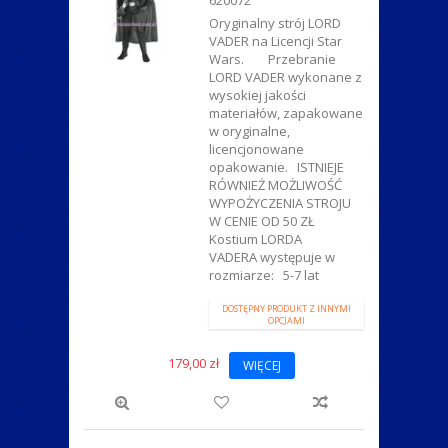
Oryginalny strój LORD
VADER na Licencji Star
Wars. Przebranie
LORD VADER wykonane z
wysokiej jakości
materiałów, zapakowane
w oryginalne,
licencjonowane
opakowanie. ISTNIEJE
RÓWNIEŻ MOŻLIWOŚĆ
WYPOŻYCZENIA STROJU
W CENIE OD 50 ZŁ
Kostium LORDA
VADERA występuje w
rozmiarze: 5-7 lat
DOSTĘPNY PRODUKT Z INNYMI
OPCJAMI
179,00 zł
WIĘCEJ