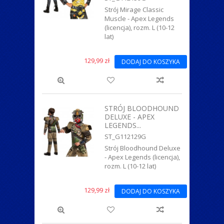
Strój Mirage Classic
Muscle - Apex Legends
(licencja), rozm. L (10-12
lat)
129,99 zł
DODAJ DO KOSZYKA
STRÓJ BLOODHOUND
DELUXE - APEX
LEGENDS...
ST_G112129G
Strój Bloodhound Deluxe
- Apex Legends (licencja),
rozm. L (10-12 lat)
129,99 zł
DODAJ DO KOSZYKA