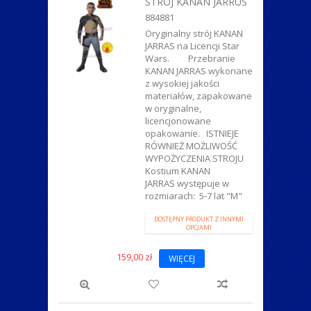
STRÓJ KANAN JARRUS
884881
Oryginalny strój KANAN
JARRAS na Licencji Star
Wars. Przebranie
KANAN JARRAS wykonane
z wysokiej jakości
materiałów, zapakowane
w oryginalne,
licencjonowane
opakowanie. ISTNIEJE
RÓWNIEŻ MOŻLIWOŚĆ
WYPOŻYCZENIA STROJU
Kostium KANAN
JARRAS występuje w
rozmiarach: 5-7 lat "M"
DOSTĘPNY PRODUKT Z INNYMI
OPCJAMI
159,00 zł
WIĘCEJ