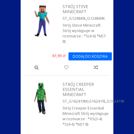
STRÓJ STEVE
MINECRAFT
ST_G124849L,G124849K
Strój Steve Minecraft
Strój występuje w
rozmiarze : *S(4-6) *M(7-
8)
81,99 zł
DODAJ DO KOSZYKA
STRÓJ CREEPER
ESSENTIAL
MINECRAFT
ST_G162419M,G162419L,G162419K
Strój Creeper Essential
Minecraft Strój występuje
w rozmiarze : *XS(3-4)
*S(4-6) *M(7-8)