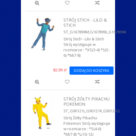
STRÓJ STICH - LILO &
STICH
ST_G167899M,G167899L,G167899K
Strój Stich - Lilo & Stich
Strój występuje w
rozmiarze : *XS(3-4) *S(5-
6) *M(7-8)
82,99 zł
DODAJ DO KOSZYKA
STRÓJ ŻÓŁTY PIKACHU
POKEMON
ST_G90121L,G90121K,G90121G
Strój Żółty Pikachu
Pokemon Strój występuje
w rozmiarze : *S(4-6)
*M(7-8) *L(10-12)