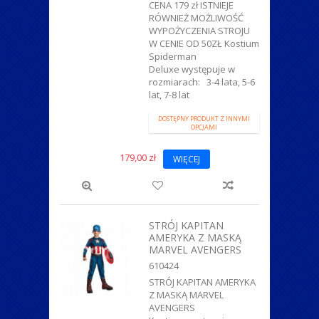
CENA 179 zł ISTNIEJE
RÓWNIEŻ MOŻLIWOŚĆ
WYPOŻYCZENIA STROJU
W CENIE OD 50ZŁ Kostium
Spiderman
Deluxe występuje w
rozmiarach: 3-4 lata, 5-6
lat, 7-8 lat
DOSTĘPNY PRODUKT Z INNYMI
OPCJAMI
179,00 zł
WIĘCEJ
STRÓJ KAPITAN
AMERYKA Z MASKĄ
MARVEL AVENGERS
610424
STRÓJ KAPITAN AMERYKA
Z MASKĄ MARVEL
AVENGERS