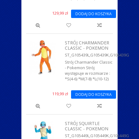
129,99 zł
DODAJ DO KOSZYKA
STRÓJ CHARMANDER
CLASSIC - POKEMON
ST_G105439L,G105439K,G105439G
Strój Charmander Classic
- Pokemon Strój
występuje w rozmiarze :
*S(4-6) *M(7-8) *L(10-12)
119,99 zł
DODAJ DO KOSZYKA
STRÓJ SQUIRTLE
CLASSIC - POKEMON
ST_G105449L,G105449K,G105449G