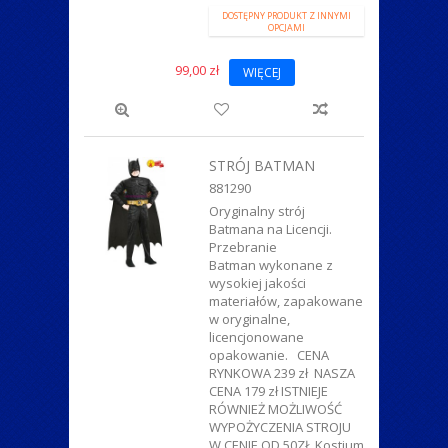
DOSTĘPNY PRODUKT Z INNYMI
OPCJAMI
99,00 zł
WIĘCEJ
STRÓJ BATMAN
881290
Oryginalny strój
Batmana na Licencji.
Przebranie
Batman wykonane z
wysokiej jakości
materiałów, zapakowane
w oryginalne,
licencjonowane
opakowanie. CENA
RYNKOWA 239 zł NASZA
CENA 179 zł ISTNIEJE
RÓWNIEŻ MOŻLIWOŚĆ
WYPOŻYCZENIA STROJU
W CENIE OD 50ZŁ Kostium