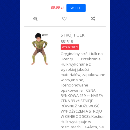
89,99 zł
WIĘCEJ
STRÓJ HULK
881318
WYPRZEDAŻ!
Oryginalny strój Hulk na
Licencji. Przebranie
Hulk wykonane z
wysokiej jakości
materiałów, zapakowane
w oryginalne,
licencjonowane
opakowanie. CENA
RYNKOWA 159 zł NASZA
CENA 99 zł ISTNIEJE
RÓWNIEŻ MOŻLIWOŚĆ
WYPOŻYCZENIA STROJU
W CENIE OD 50ZŁ Kostium
Hulk występuje w
rozmiarach: 3-4 lata, 5-6