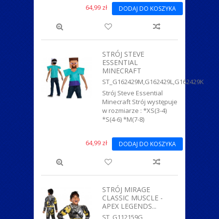
64,99 zł
DODAJ DO KOSZYKA
STRÓJ STEVE
ESSENTIAL
MINECRAFT
ST_G162429M,G162429L,G162429K
Strój Steve Essential
Minecraft Strój występuje
w rozmiarze : *XS(3-4)
*S(4-6) *M(7-8)
64,99 zł
DODAJ DO KOSZYKA
STRÓJ MIRAGE
CLASSIC MUSCLE -
APEX LEGENDS...
ST_G112159G