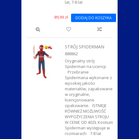
lat, 7-8 lat
89,99 zł
DODAJ DO KOSZYKA
STRÓJ SPIDERMAN
888862
Oryginalny strój
Spiderman na Licencji.
Przebranie
Spidermana wykonane z
wysokiej jakości
materiałów, zapakowane
w oryginalne,
licencjonowane
opakowanie. ISTNIEJE
RÓWNIEŻ MOŻLIWOŚĆ
WYPOŻYCZENIA STROJU
W CENIE OD 40ZŁ Kostium
Spiderman występuje w
rozmiarach: 7-8 lat