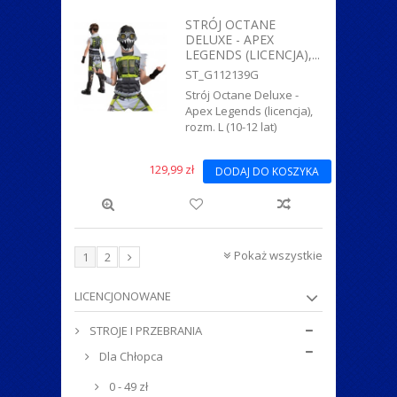
STRÓJ OCTANE
DELUXE - APEX
LEGENDS (LICENCJA),...
ST_G112139G
Strój Octane Deluxe -
Apex Legends (licencja),
rozm. L (10-12 lat)
129,99 zł
DODAJ DO KOSZYKA
Pokaż wszystkie
1
2
LICENCJONOWANE
STROJE I PRZEBRANIA
Dla Chłopca
0 - 49 zł