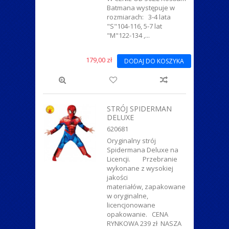
Batmana występuje w
rozmiarach: 3-4 lata
"S"104-116, 5-7 lat
"M"122-134 ,...
179,00 zł
DODAJ DO KOSZYKA
STRÓJ SPIDERMAN
DELUXE
620681
Oryginalny strój
Spidermana Deluxe na
Licencji. Przebranie
wykonane z wysokiej
jakości
materiałów, zapakowane
w oryginalne,
licencjonowane
opakowanie. CENA
RYNKOWA 239 zł NASZA