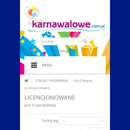
Zaloguj się
MENU
HOME
STROJE I PRZEBRANIA
Dla Chłopca
Licencjonowane
+
STROJE I PRZEBRANIA
LICENCJONOWANE
+
DODATKI DO STROJU
Jest 31 produktów.
+
IMPREZA W STYLU
Sortuj wg
--
+
PERUKI