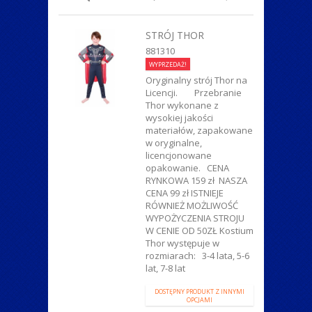
STRÓJ THOR
881310
WYPRZEDAŻ!
Oryginalny strój Thor na
Licencji. Przebranie
Thor wykonane z
wysokiej jakości
materiałów, zapakowane
w oryginalne,
licencjonowane
opakowanie. CENA
RYNKOWA 159 zł NASZA
CENA 99 zł ISTNIEJE
RÓWNIEŻ MOŻLIWOŚĆ
WYPOŻYCZENIA STROJU
W CENIE OD 50ZŁ Kostium
Thor występuje w
rozmiarach: 3-4 lata, 5-6
lat, 7-8 lat
DOSTĘPNY PRODUKT Z INNYMI
OPCJAMI