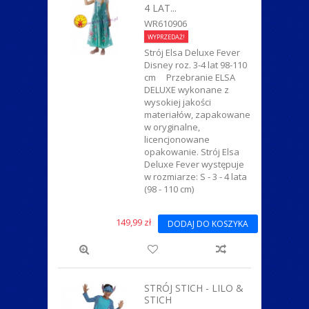
4 LAT...
WR610906
WYPRZEDAŻ!
Strój Elsa Deluxe Fever
Disney roz. 3-4 lat 98-110
cm Przebranie ELSA
DELUXE wykonane z
wysokiej jakości
materiałów, zapakowane
w oryginalne,
licencjonowane
opakowanie. Strój Elsa
Deluxe Fever występuje
w rozmiarze: S - 3 - 4 lata
(98 - 110 cm)
149,99 zł
DODAJ DO KOSZYKA
STRÓJ STICH - LILO &
STICH