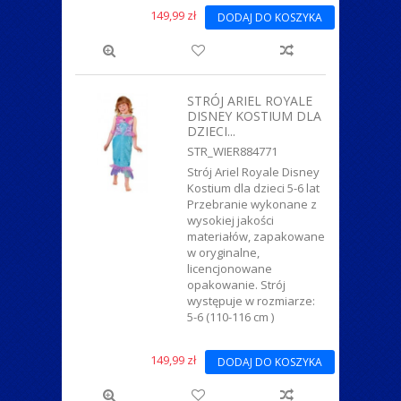
149,99 zł
DODAJ DO KOSZYKA
STRÓJ ARIEL ROYALE
DISNEY KOSTIUM DLA
DZIECI...
STR_WIER884771
Strój Ariel Royale Disney
Kostium dla dzieci 5-6 lat
Przebranie wykonane z
wysokiej jakości
materiałów, zapakowane
w oryginalne,
licencjonowane
opakowanie. Strój
występuje w rozmiarze:
5-6 (110-116 cm )
149,99 zł
DODAJ DO KOSZYKA