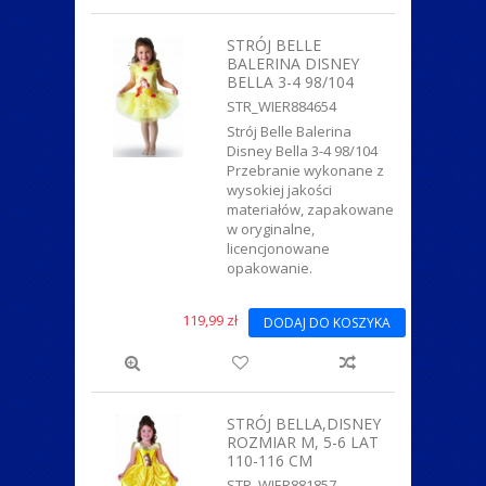
STRÓJ BELLE
BALERINA DISNEY
BELLA 3-4 98/104
STR_WIER884654
Strój Belle Balerina
Disney Bella 3-4 98/104
Przebranie wykonane z
wysokiej jakości
materiałów, zapakowane
w oryginalne,
licencjonowane
opakowanie.
119,99 zł
DODAJ DO KOSZYKA
STRÓJ BELLA,DISNEY
ROZMIAR M, 5-6 LAT
110-116 CM
STR_WIER881857