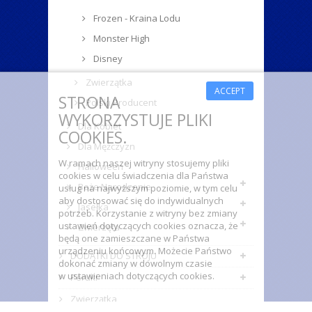
Frozen - Kraina Lodu
Monster High
Disney
Zwierzątka
ACCEPT
STRONA
Polski Producent
WYKORZYSTUJE PLIKI
Dla Kobiet
COOKIES.
Dla Mężczyzn
W ramach naszej witryny stosujemy pliki
Halloween
cookies w celu świadczenia dla Państwa
Boże Narodzenie
usług na najwyższym poziomie, w tym celu
aby dostosować się do indywidualnych
Jasełka
potrzeb. Korzystanie z witryny bez zmiany
ustawień dotyczących cookies oznacza, że
Zwierzęta
będą one zamieszczane w Państwa
urządzeniu końcowym. Możecie Państwo
DODATKI DO STROJU
dokonać zmiany w dowolnym czasie
w ustawieniach dotyczących cookies.
Peruki
Zwierzątka