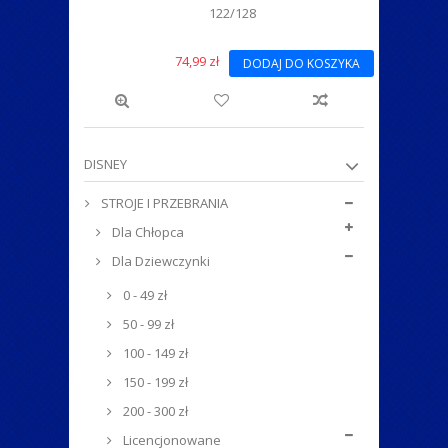
122/128
74,99 zł
DODAJ DO KOSZYKA
DISNEY
STROJE I PRZEBRANIA
Dla Chłopca
Dla Dziewczynki
0 - 49 zł
50 - 99 zł
100 - 149 zł
150 - 199 zł
200 - 300 zł
Licencjonowane