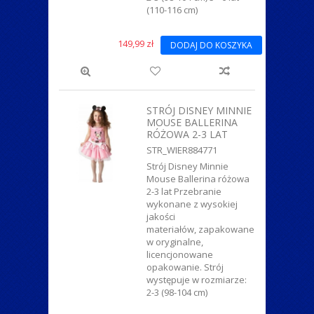
(110-116 cm)
149,99 zł
DODAJ DO KOSZYKA
STRÓJ DISNEY MINNIE
MOUSE BALLERINA
RÓŻOWA 2-3 LAT
STR_WIER884771
Strój Disney Minnie
Mouse Ballerina różowa
2-3 lat Przebranie
wykonane z wysokiej
jakości
materiałów, zapakowane
w oryginalne,
licencjonowane
opakowanie. Strój
występuje w rozmiarze:
2-3 (98-104 cm)