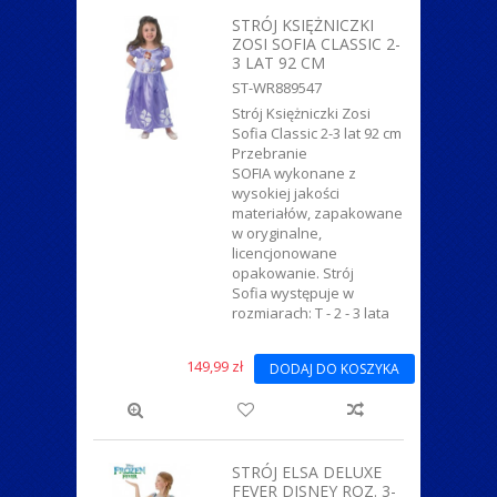
ZWIERZĄTKA
STRÓJ KSIĘŻNICZKI
ZOSI SOFIA CLASSIC 2-
3 LAT 92 CM
ST-WR889547
Strój Księżniczki Zosi
Sofia Classic 2-3 lat 92 cm
Przebranie
SOFIA wykonane z
wysokiej jakości
materiałów, zapakowane
w oryginalne,
licencjonowane
opakowanie. Strój
Sofia występuje w
rozmiarach: T - 2 - 3 lata
149,99 zł
DODAJ DO KOSZYKA
STRÓJ ELSA DELUXE
FEVER DISNEY ROZ. 3-