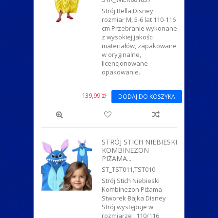
Strój Bella,Disney
rozmiar M, 5-6 lat 110-116
cm Przebranie wykonane
z wysokiej jakości
materiałów, zapakowane
w oryginalne,
licencjonowane
opakowanie.
139,99 zł
DODAJ DO KOSZYKA
STRÓJ STICH NIEBIESKI
KOMBINEZON
PIŻAMA...
ST_TST011,TST010
Strój Stich Niebieski
Kombinezon Piżama
Stworek Bajka Disney
Strój występuje w
rozmiarze : 110/116