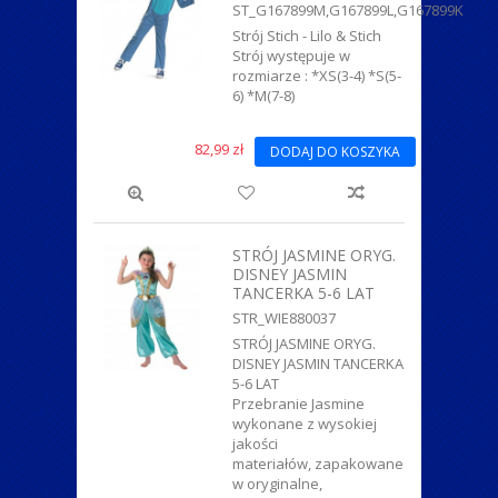
ST_G167899M,G167899L,G167899K
Strój Stich - Lilo & Stich
Strój występuje w
rozmiarze : *XS(3-4) *S(5-
6) *M(7-8)
82,99 zł
DODAJ DO KOSZYKA
STRÓJ JASMINE ORYG.
DISNEY JASMIN
TANCERKA 5-6 LAT
STR_WIE880037
STRÓJ JASMINE ORYG.
DISNEY JASMIN TANCERKA
5-6 LAT
Przebranie Jasmine
wykonane z wysokiej
jakości
materiałów, zapakowane
w oryginalne,