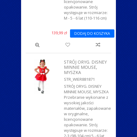
licencjonowane
opakowanie. Strój
występuje w rozmiarze:
M - 5 - 6 lat (110-116 cm)
139,99 zł
DODAJ DO KOSZYKA
STRÓJ ORYG. DISNEY
MINNIE MOUSE,
MYSZKA
STR_WIER881871
STRÓJ ORYG. DISNEY
MINNIE MOUSE, MYSZKA
Przebranie wykonane z
wysokiej jakości
materiałów, zapakowane
w oryginalne,
licencjonowane
opakowanie. Strój
występuje w rozmiarze:
2-3 (98-104 cm) 5 - 6 lat