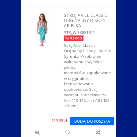
STRÓJ ARIEL CLASSIC
ORGINALNY DISNEY ,
ARIELKA...
STR_WIER881852
WYPRZEDAŻ!
Strój Ariel Classic
Orginalny Disney , Arielka
Syrenka Przebranie
wykonane z wysokiej
jakości
materiałów, zapakowane
w oryginalne,
licencjonowane
opakowanie. Strój
występuje w rozmiarze:
5-6 (110-116 cm ) 7-8 ( 122-
128 cm )
139,99 zł
DODAJ DO KOSZYKA