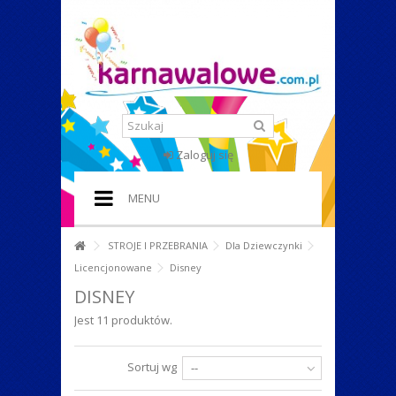
Zaloguj się
MENU
HOME
STROJE I PRZEBRANIA
Dla Dziewczynki
Licencjonowane
Disney
+
STROJE I PRZEBRANIA
DISNEY
+
DODATKI DO STROJU
Jest 11 produktów.
+
IMPREZA W STYLU
Sortuj wg
--
+
PERUKI