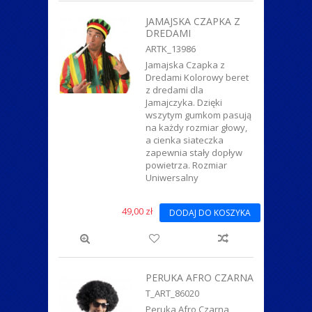
JAMAJSKA CZAPKA Z
DREDAMI
ARTK_13986
Jamajska Czapka z
Dredami Kolorowy beret
z dredami dla
Jamajczyka. Dzięki
wszytym gumkom pasują
na każdy rozmiar głowy,
a cienka siateczka
zapewnia stały dopływ
powietrza. Rozmiar
Uniwersalny
49,00 zł
DODAJ DO KOSZYKA
PERUKA AFRO CZARNA
T_ART_86020
Peruka Afro Czarna