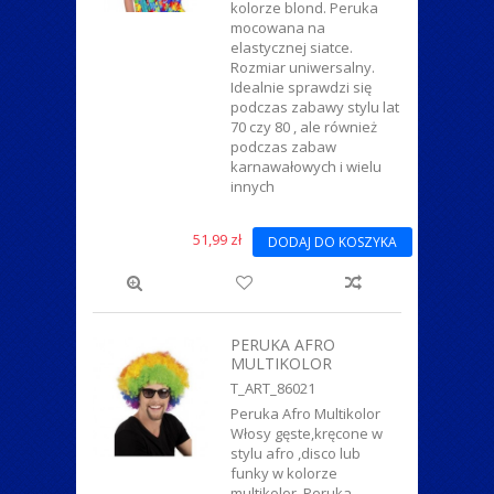
kolorze blond. Peruka
mocowana na
elastycznej siatce.
Rozmiar uniwersalny.
Idealnie sprawdzi się
podczas zabawy stylu lat
70 czy 80 , ale również
podczas zabaw
karnawałowych i wielu
innych
51,99 zł
DODAJ DO KOSZYKA
PERUKA AFRO
MULTIKOLOR
T_ART_86021
Peruka Afro Multikolor
Włosy gęste,kręcone w
stylu afro ,disco lub
funky w kolorze
multikolor. Peruka