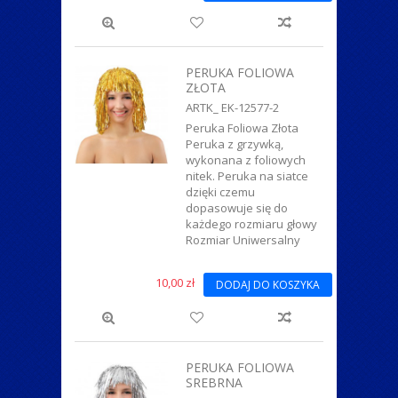
PERUKA FOLIOWA
ZŁOTA
ARTK_ EK-12577-2
Peruka Foliowa Złota
Peruka z grzywką,
wykonana z foliowych
nitek. Peruka na siatce
dzięki czemu
dopasowuje się do
każdego rozmiaru głowy
Rozmiar Uniwersalny
10,00 zł
DODAJ DO KOSZYKA
PERUKA FOLIOWA
SREBRNA