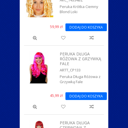
Peruka Krótka Ciemny
Blond Loki
59,99 zł
DODAJ DO KOSZYKA
PERUKA DŁUGA
RÓŻOWA Z GRZYWKĄ
FALE
ARTT_CP133
Peruka Długa Różowa z
Grzywką Fale
45,99 zł
DODAJ DO KOSZYKA
PERUKA DŁUGA
CZERWONA Z