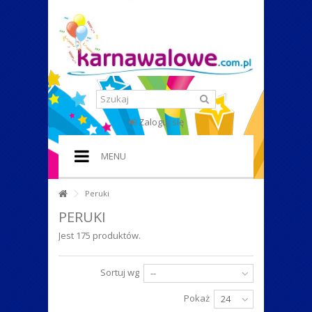
Zaloguj się
MENU
HOME
Peruki
+
PERUKI
STROJE I PRZEBRANIA
Jest 175 produktów.
+
DODATKI DO STROJU
+
IMPREZA W STYLU
Sortuj wg
--
+
Pokaż
PERUKI
24