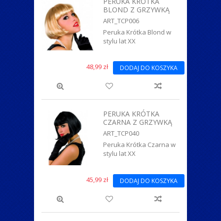
PERUKA KRÓTKA
BLOND Z GRZYWKĄ
ART_TCP006
Peruka Krótka Blond w
stylu lat XX
48,99 zł
DODAJ DO KOSZYKA
PERUKA KRÓTKA
CZARNA Z GRZYWKĄ
ART_TCP040
Peruka Krótka Czarna w
stylu lat XX
45,99 zł
DODAJ DO KOSZYKA