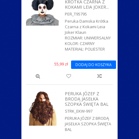
KRÓTKA CZARNA Z
KOKAMI LEIA JOKER...
PER_T95795
Peruka Damska Krótka
Czarna z Kokami Leia
Joker Klaun
ROZMIAR: UNIWERSALNY
KOLOR: CZARNY
MATERIAŁ: POLIESTER
55,99 zł
DODAJ DO KOSZYKA
PERUKA JÓZEF Z
BRODĄ JASEŁKA
SZOPKA ŚWIĘTA BAL
STRK_EKW-997
PERUKA JÓZEF Z BRODĄ
JASEŁKA SZOPKA ŚWIĘTA
BAL