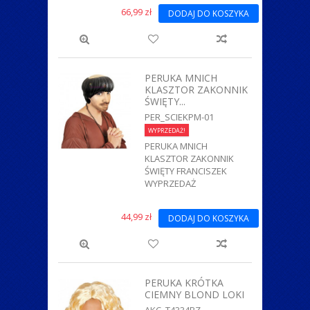
66,99 zł
DODAJ DO KOSZYKA
PERUKA MNICH
KLASZTOR ZAKONNIK
ŚWIĘTY...
PER_SCIEKPM-01
WYPRZEDAŻ!
PERUKA MNICH
KLASZTOR ZAKONNIK
ŚWIĘTY FRANCISZEK
WYPRZEDAŻ
44,99 zł
DODAJ DO KOSZYKA
PERUKA KRÓTKA
CIEMNY BLOND LOKI
AKC_T4334BZ