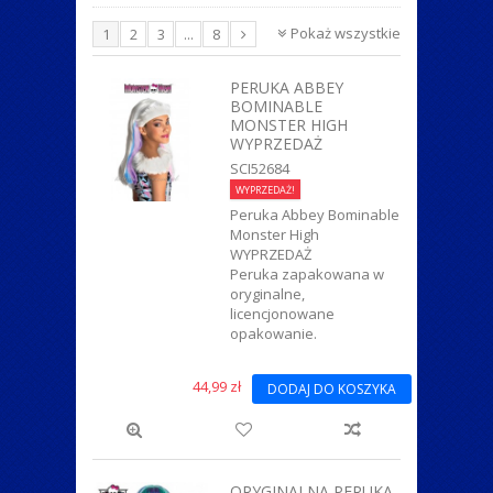
ZWIERZĄTKA
Pokaż wszystkie
1
2
3
...
8
PERUKA ABBEY
BOMINABLE
MONSTER HIGH
WYPRZEDAŻ
SCI52684
WYPRZEDAŻ!
Peruka Abbey Bominable
Monster High
WYPRZEDAŻ
Peruka zapakowana w
oryginalne,
licencjonowane
opakowanie.
44,99 zł
DODAJ DO KOSZYKA
ORYGINALNA PERUKA