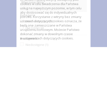
Włączone filtry:
cookies w celu świadczenia dla Państwa
usług na najwyższym poziomie, w tym celu
aby dostosować się do indywidualnych
Kategorie
potrzeb. Korzystanie z witryny bez zmiany
ustawień dotyczących cookies oznacza, że
Dla Dorosłych
(168)
będą one zamieszczane w Państwa
Dla Dzieci
(6)
urządzeniu końcowym. Możecie Państwo
dokonać zmiany w dowolnym czasie
w ustawieniach dotyczących cookies.
Dostępność
Niedostępne
(1)
W magazynie
(174)
Stan:
Nowy
(175)
Producent
Monster High
(2)
Cena
Zakres:
8,00zł - 69,00zł