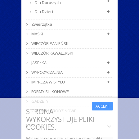
Dla Dorosłych
Dla Dzieci
Zwierzątka
MASKI
WIECZÓR PANIEŃSKI
WIECZÓR KAWALERSKI
JASEŁKA
WYPOŻYCZALNIA
IMPREZA W STYLU
FORMY SILIKONOWE
GADŻETY
ACCEPT
STRONA
ZESTAWY URODZINOWE
WYKORZYSTUJE PLIKI
COOKIES.
KATALOG
W ramach naszej witryny stosujemy pliki