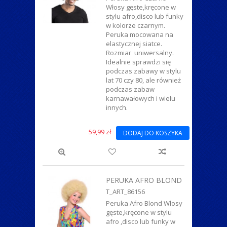
Włosy gęste,kręcone w
stylu afro,disco lub funky
w kolorze czarnym.
Peruka mocowana na
elastycznej siatce.
Rozmiar uniwersalny.
Idealnie sprawdzi się
podczas zabawy w stylu
lat 70 czy 80, ale również
podczas zabaw
karnawałowych i wielu
innych.
59,99 zł
DODAJ DO KOSZYKA
PERUKA AFRO BLOND
T_ART_86156
Peruka Afro Blond Włosy
gęste,kręcone w stylu
afro ,disco lub funky w