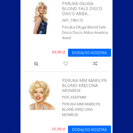
PERUKA DŁUGA
BLOND FALE DISCO
DISCO ABBA...
ART_T86172
Peruka Długa Blond Fale
Disco Disco Abba Anielica
Anioł
69,99 zł
DODAJ DO KOSZYKA
PERUKA MM MARILYN
BLOND KRĘCONA
MONROE
PER_KEKPMM
PERUKA MM MARILYN
BLOND KRĘCONA
MONROE
55,99 zł
DODAJ DO KOSZYKA