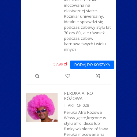
mocowana na
elastycznej siatce.
Rozmiar uniwersalny.
Idealnie sprawdzi się
podczas zabawy stylu lat
70 czy 80 , ale również
podczas zabaw
karnawałowych i wielu
innych
57,99 zł
DODAJ DO KOSZYKA
PERUKA AFRO
RÓŻOWA
T_ART_CP 028
Peruka Afro Różowa
Włosy gęste,kręcone w
stylu afro ,disco lub
funky w kolorze różowa.
Peruka mocowana na