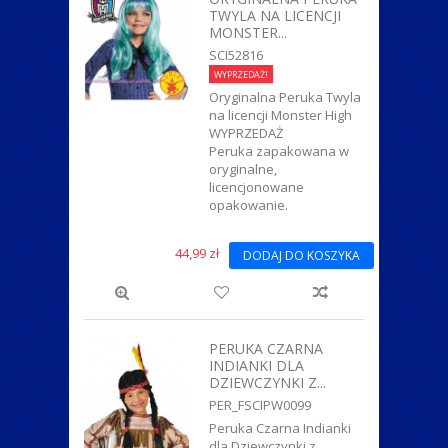
TWYLA NA LICENCJI
MONSTER...
SCI52816
WYPRZEDAŻ!
Oryginalna Peruka Twyla
na licencji Monster High
WYPRZEDAŻ
Peruka zapakowana w
oryginalne,
licencjonowane
opakowanie.
44,99 zł
DODAJ DO KOSZYKA
PERUKA CZARNA
INDIANKI DLA
DZIEWCZYNKI Z...
PER_FSCIPW0099
Peruka Czarna Indianki
dla Dziewczynki z