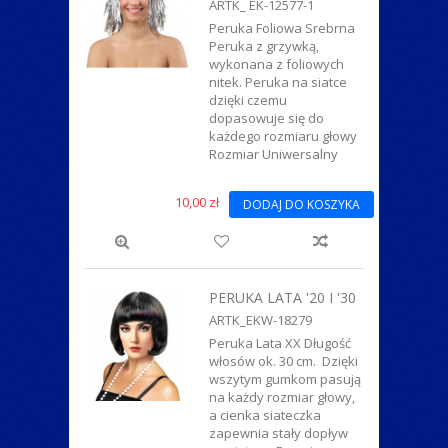
ARTK_ EK-12577-1
Peruka Foliowa Srebrna
Peruka z grzywką,
wykonana z foliowych
nitek. Peruka na siatce
dzięki czemu
dopasowuje się do
każdego rozmiaru głowy
Rozmiar Uniwersalny
10,00 zł
DODAJ DO KOSZYKA
PERUKA LATA '20 I '30
ARTK_EKW-18279
Peruka Lata XX Długość
włosów ok. 30 cm. Dzięki
wszytym gumkom pasują
na każdy rozmiar głowy,
a cienka siateczka
zapewnia stały dopływ