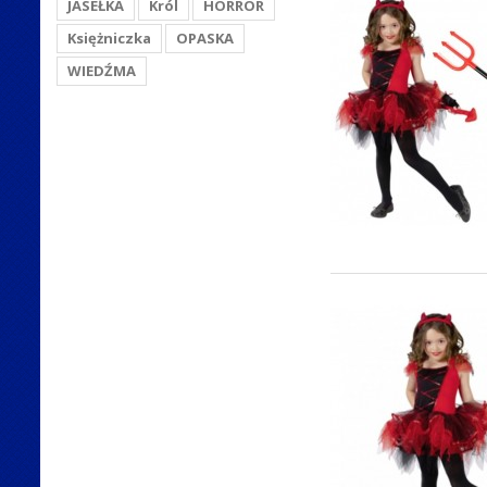
JASEŁKA
Król
HORROR
Księżniczka
OPASKA
WIEDŹMA