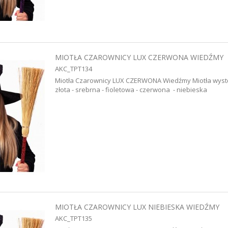
MIOTŁA CZAROWNICY LUX CZERWONA WIEDŹMY
AKC_TPT134
Miotła Czarownicy LUX CZERWONA Wiedźmy Miotła występ
złota - srebrna - fioletowa - czerwona - niebieska
MIOTŁA CZAROWNICY LUX NIEBIESKA WIEDŹMY
AKC_TPT135