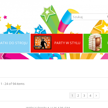
ATKI DO STROJU
PARTY W STYLU
1 - 24 of 94 items
1
2
3
4