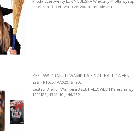
Miotła Czarownicy LUX NIEBIESKA Wiedźmy Miotła występu
- srebrna - fioletowa - czerwona - niebieska
ZESTAW DRAKULI WAMPIRA 3 SZT. HALLOWEEN
ZES_TPT025,TPA020,TST802
Zestaw Drakuli Wampira 3 szt. HALLOWEEN Peleryna wys
122/128 , 134/140 , 146/152